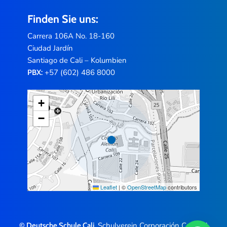
Finden Sie uns:
Carrera 106A No. 18-160
Ciudad Jardín
Santiago de Cali – Kolumbien
+57 (602) 486 8000
PBX:
+
−
Leaflet
|
©
OpenStreetMap
contributors
, Schulverein Corporación Cultural
© Deutsche Schule Cali