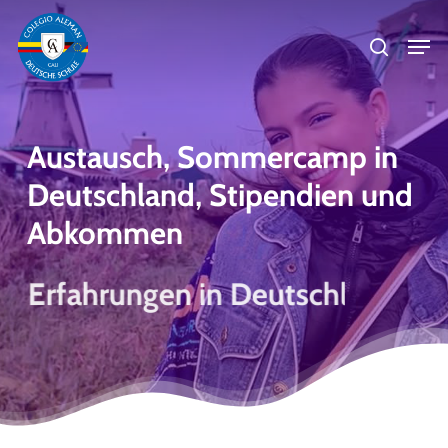
Skip
Men
to
search
main
Close
content
Menu
Austausch,
Sommercamp
in
Deutschland,
Stipendien
und
Abkommen
Erfahrungen in Deutschland